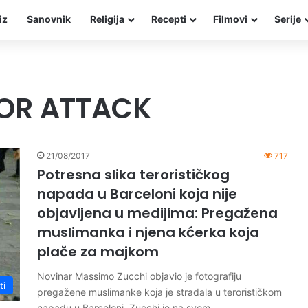
iz
Sanovnik
Religija
Recepti
Filmovi
Serije
OR ATTACK
21/08/2017
717
Potresna slika terorističkog
napada u Barceloni koja nije
objavljena u medijima: Pregažena
muslimanka i njena kćerka koja
plače za majkom
Novinar Massimo Zucchi objavio je fotografiju
ti
pregažene muslimanke koja je stradala u terorističkom
napadu u Barceloni. Zucchi je na svom…