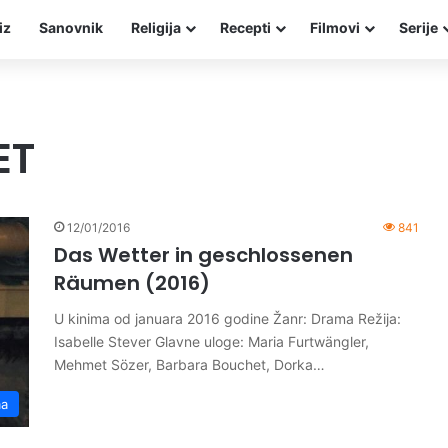
iz
Sanovnik
Religija
Recepti
Filmovi
Serije
ET
12/01/2016
841
Das Wetter in geschlossenen
Räumen (2016)
U kinima od januara 2016 godine Žanr: Drama Režija:
Isabelle Stever Glavne uloge: Maria Furtwängler,
Mehmet Sözer, Barbara Bouchet, Dorka…
ma