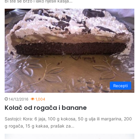
bi ste se brzo i lako riješili kašlja…
Recepti
14/12/2016
1,004
Kolač od rogača i banane
Sastojci: Kora: 6 jaja, 100 g kokosa, 50 g ulja ili margarina, 200
g rogača, 15 g kakaa, prašak za…