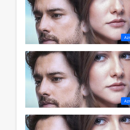
Az
Az