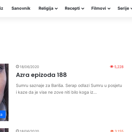
iz
Sanovnik
Religija
Recepti
Filmovi
Serije
18/06/2020
5,228
Azra epizoda 188
Sumru saznaje za Bariša. Serap odlazi Sumru u posjetu
i kaze da je vise ne zove niti bilo koga iz…
ra
18/06/2020
3,155