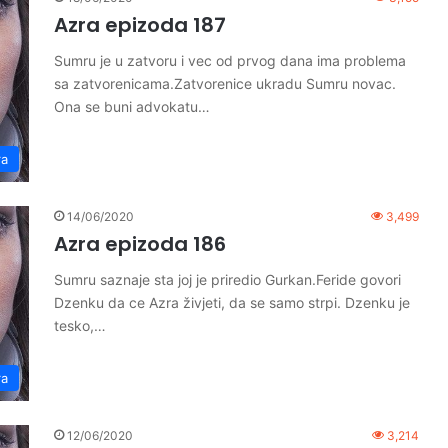
Azra epizoda 187
Sumru je u zatvoru i vec od prvog dana ima problema
sa zatvorenicama.Zatvorenice ukradu Sumru novac.
Ona se buni advokatu…
ra
14/06/2020
3,499
Azra epizoda 186
Sumru saznaje sta joj je priredio Gurkan.Feride govori
Dzenku da ce Azra živjeti, da se samo strpi. Dzenku je
tesko,…
ra
12/06/2020
3,214