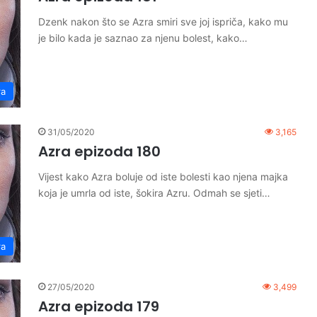
Dzenk nakon što se Azra smiri sve joj ispriča, kako mu
je bilo kada je saznao za njenu bolest, kako…
ra
31/05/2020
3,165
Azra epizoda 180
Vijest kako Azra boluje od iste bolesti kao njena majka
koja je umrla od iste, šokira Azru. Odmah se sjeti…
ra
27/05/2020
3,499
Azra epizoda 179