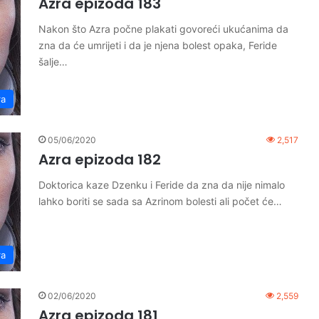
Azra epizoda 183
Nakon što Azra počne plakati govoreći ukućanima da
zna da će umrijeti i da je njena bolest opaka, Feride
šalje…
ra
05/06/2020
2,517
Azra epizoda 182
Doktorica kaze Dzenku i Feride da zna da nije nimalo
lahko boriti se sada sa Azrinom bolesti ali počet će…
ra
02/06/2020
2,559
Azra epizoda 181