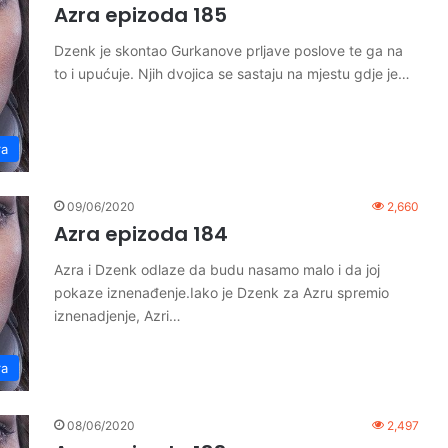
Azra epizoda 185
Dzenk je skontao Gurkanove prljave poslove te ga na
to i upućuje. Njih dvojica se sastaju na mjestu gdje je…
ra
09/06/2020
2,660
Azra epizoda 184
Azra i Dzenk odlaze da budu nasamo malo i da joj
pokaze iznenađenje.Iako je Dzenk za Azru spremio
iznenadjenje, Azri…
ra
08/06/2020
2,497