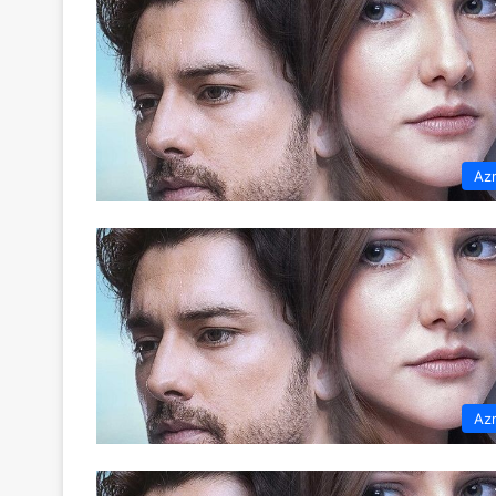
Az
Az