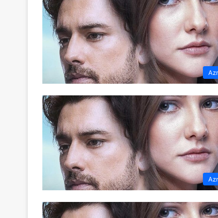
Az
Az