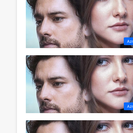
Az
Az