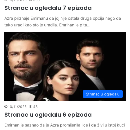
Stranac u ogledalu 7 epizoda
Azra priznaje Emirhanu da joj nije ostala druga opcija nego da
tako uradi kao sto je uradila. Emrihan je pita…
Stranac u ogledalu
10/11/2025
43
Stranac u ogledalu 6 epizoda
Emirhan je saznao da je Azra promijenila lice i da živi u istoj kući