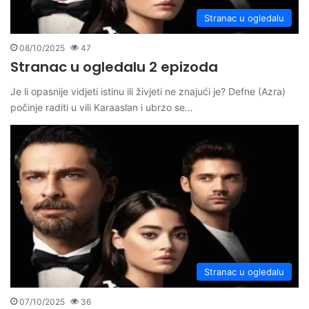
Stranac u ogledalu
08/10/2025
47
Stranac u ogledalu 2 epizoda
Je li opasnije vidjeti istinu ili živjeti ne znajući je? Defne (Azra)
počinje raditi u vili Karaaslan i ubrzo se…
Stranac u ogledalu
07/10/2025
36