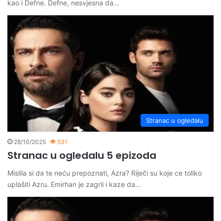
kao i Defne. Defne, nesvjesna da…
Stranac u ogledalu
28/10/2025
531
Stranac u ogledalu 5 epizoda
Mislila si da te neću prepoznati, Azra? Riječi su koje ce toliko
uplašiti Azru. Emirhan je zagrli i kaze da…