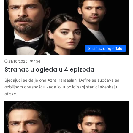
Stranac u ogledalu
21/10/2025
154
Stranac u ogledalu 4 epizoda
Sjećajući se da je ona Azra Karaaslan, Defne se suočava sa
ozbiljnom opasnošću kada joj u policijskoj stanici skeniraju
otiske…