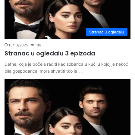
Stranac u ogledalu
13/10/2025
186
Stranac u ogledalu 3 epizoda
Defne, koja je počela raditi kao sobarica u kući u kojoj je nekoć
bila gospodarica, mora shvatiti tko je i…