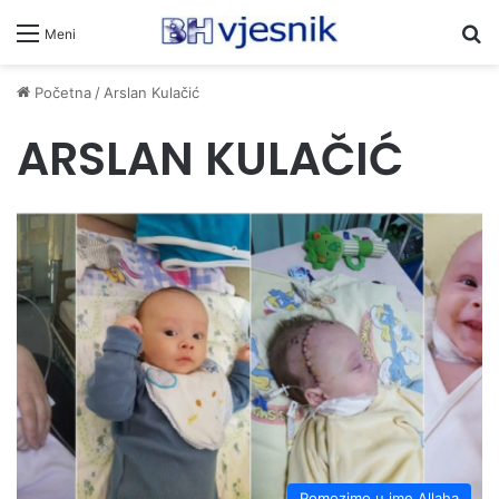
Pr
Meni
Početna
/
Arslan Kulačić
ARSLAN KULAČIĆ
Pomozimo u ime Allaha