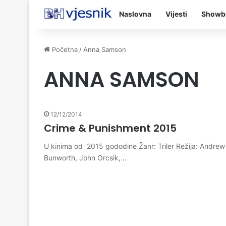
Naslovna
Vijesti
Showb
Početna
/
Anna Samson
ANNA SAMSON
12/12/2014
Crime & Punishment 2015
U kinima od 2015 gododine Žanr: Triler Režija: Andre
Bunworth, John Orcsik,…