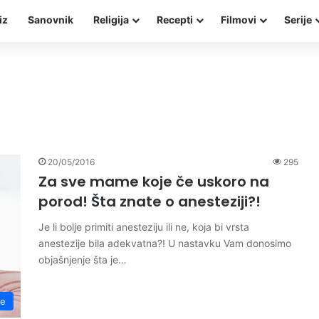
iz
Sanovnik
Religija
Recepti
Filmovi
Serije
20/05/2016
295
Za sve mame koje če uskoro na
porod! Šta znate o anesteziji?!
Je li bolje primiti anesteziju ili ne, koja bi vrsta
anestezije bila adekvatna?! U nastavku Vam donosimo
objašnjenje šta je…
je