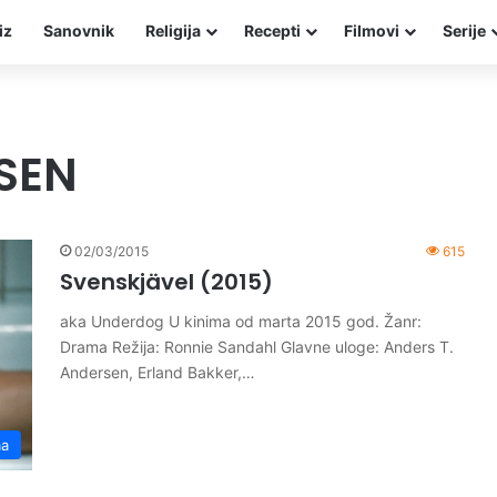
iz
Sanovnik
Religija
Recepti
Filmovi
Serije
SEN
02/03/2015
615
Svenskjävel (2015)
aka Underdog U kinima od marta 2015 god. Žanr:
Drama Režija: Ronnie Sandahl Glavne uloge: Anders T.
Andersen, Erland Bakker,…
ma