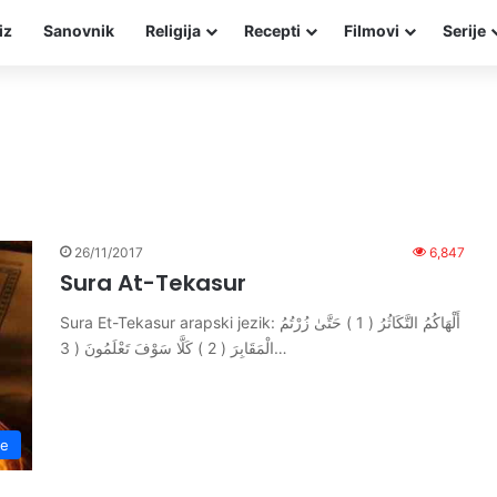
iz
Sanovnik
Religija
Recepti
Filmovi
Serije
26/11/2017
6,847
Sura At-Tekasur
Sura Et-Tekasur arapski jezik: أَلْهَاكُمُ التَّكَاثُرُ ( 1 ) حَتَّىٰ زُرْتُمُ
الْمَقَابِرَ ( 2 ) كَلَّا سَوْفَ تَعْلَمُونَ ( 3…
re