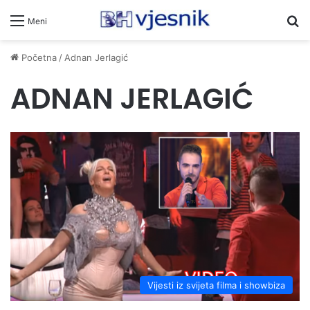
Pr
Meni
Početna
/
Adnan Jerlagić
ADNAN JERLAGIĆ
Vijesti iz svijeta filma i showbiza