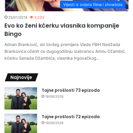
Vijesti iz svijeta filma i showbiza
25/01/2018
3,233
Evo ko ženi kćerku vlasnika kompanije
Bingo
Adnan Branković, sin bivšeg premijera Vlade FBiH Nedžada
Brankovića oženit će dugogodišnju izabranicu Amnu Džambić,
kćerku Senada Džambića, vlasnika trgovačkog…
Najnovije
Tajne prošlosti 73 epizoda
19/06/2026
Tajne prošlosti 72 epizoda
19/06/2026