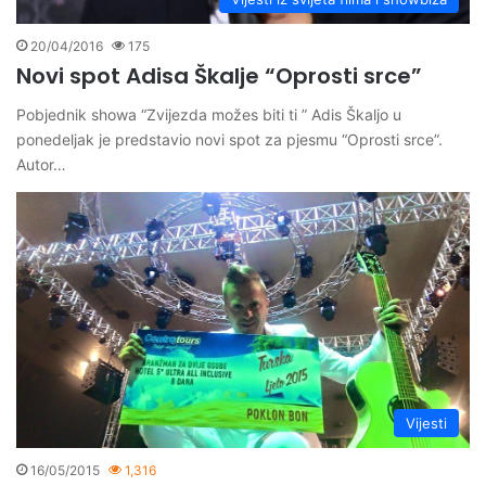
20/04/2016
175
Novi spot Adisa Škalje “Oprosti srce”
Pobjednik showa “Zvijezda možes biti ti ” Adis Škaljo u
ponedeljak je predstavio novi spot za pjesmu “Oprosti srce”.
Autor…
Vijesti
16/05/2015
1,316