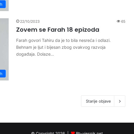
ah
22/10/2023
65
Zovem se Farah 18 epizoda
Farah govori Tahiru da je to bila nesreća i odlazi.
Behnam je ljut i bijesan zbog ovakvog razvoja
događaja. Dolaze…
ah
Starije objave
© Copyright 2026 |
Bh-vjesnik.net