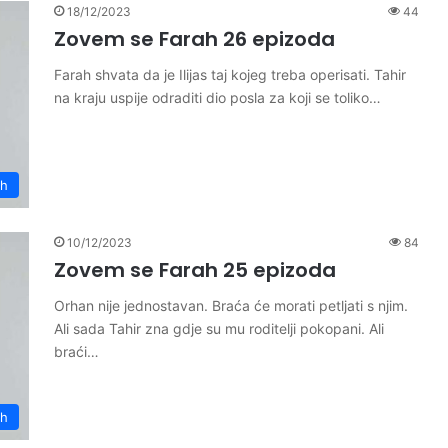
18/12/2023
44
Zovem se Farah 26 epizoda
Farah shvata da je Ilijas taj kojeg treba operisati. Tahir
na kraju uspije odraditi dio posla za koji se toliko…
ah
10/12/2023
84
Zovem se Farah 25 epizoda
Orhan nije jednostavan. Braća će morati petljati s njim.
Ali sada Tahir zna gdje su mu roditelji pokopani. Ali
braći…
ah