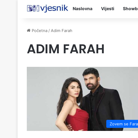
Naslovna
Vijesti
Showb
Početna
/
Adim Farah
ADIM FARAH
Zovem se Far