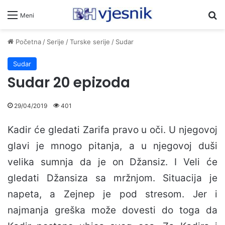
Pr
Meni
Početna
/
Serije
/
Turske serije
/
Sudar
Sudar
Sudar 20 epizoda
29/04/2019
401
Kadir će gledati Zarifa pravo u oči. U njegovoj
glavi je mnogo pitanja, a u njegovoj duši
velika sumnja da je on Džansiz. I Veli će
gledati Džansiza sa mržnjom. Situacija je
napeta, a Zejnep je pod stresom. Jer i
najmanja greška može dovesti do toga da