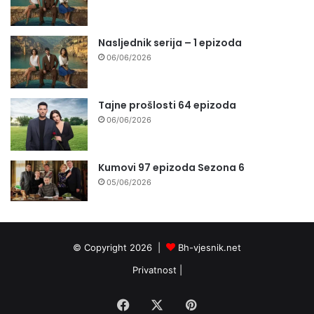
Nasljednik serija – 1 epizoda
06/06/2026
Tajne prošlosti 64 epizoda
06/06/2026
Kumovi 97 epizoda Sezona 6
05/06/2026
© Copyright 2026 |
Bh-vjesnik.net
Privatnost
|
Facebook
X
Pinterest