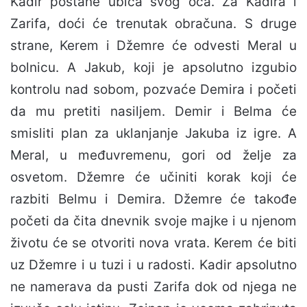
Kadir postane ubica svog oca. Za Kadira i
Zarifa, doći će trenutak obračuna. S druge
strane, Kerem i Džemre će odvesti Meral u
bolnicu. A Jakub, koji je apsolutno izgubio
kontrolu nad sobom, pozvaće Demira i početi
da mu pretiti nasiljem. Demir i Belma će
smisliti plan za uklanjanje Jakuba iz igre. A
Meral, u međuvremenu, gori od želje za
osvetom. Džemre će učiniti korak koji će
razbiti Belmu i Demira. Džemre će takođe
početi da čita dnevnik svoje majke i u njenom
životu će se otvoriti nova vrata. Kerem će biti
uz Džemre i u tuzi i u radosti. Kadir apsolutno
ne namerava da pusti Zarifa dok od njega ne