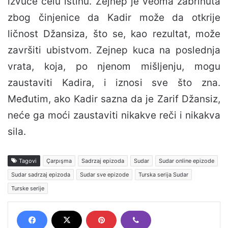
izvuče celu istinu. Zejnep je veoma zabrinuta
zbog činjenice da Kadir može da otkrije
ličnost Džansiza, što se, kao rezultat, može
završiti ubistvom. Zejnep kuca na poslednja
vrata, koja, po njenom mišljenju, mogu
zaustaviti Kadira, i iznosi sve što zna.
Međutim, ako Kadir sazna da je Zarif Džansiz,
neće ga moći zaustaviti nikakve reči i nikakva
sila.
Tagovi
Çarpışma
Sadrzaj epizoda
Sudar
Sudar online epizode
Sudar sadrzaj epizoda
Sudar sve epizode
Turska serija Sudar
Turske serije