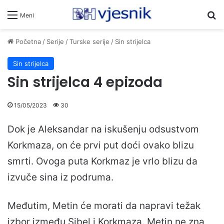
Pr
Meni
Početna
/
Serije
/
Turske serije
/
Sin strijelca
Sin strijelca
Sin strijelca 4 epizoda
15/05/2023
30
Dok je Aleksandar na iskušenju odsustvom
Korkmaza, on će prvi put doći ovako blizu
smrti. Ovoga puta Korkmaz je vrlo blizu da
izvuče sina iz podruma.
Međutim, Metin će morati da napravi težak
izbor između Sibel i Korkmaza. Metin ne zna