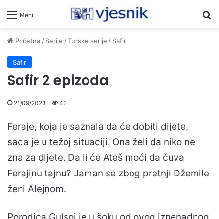
Pr
Meni
Početna
/
Serije
/
Turske serije
/
Safir
Safir
Safir 2 epizoda
21/09/2023
43
Feraje, koja je saznala da će dobiti dijete,
sada je u težoj situaciji. Ona želi da niko ne
zna za dijete. Da li će Ateš moći da čuva
Ferajinu tajnu? Jaman se zbog pretnji Džemile
ženi Alejnom.
Porodica Gulsoj je u šoku od ovog iznenadnog