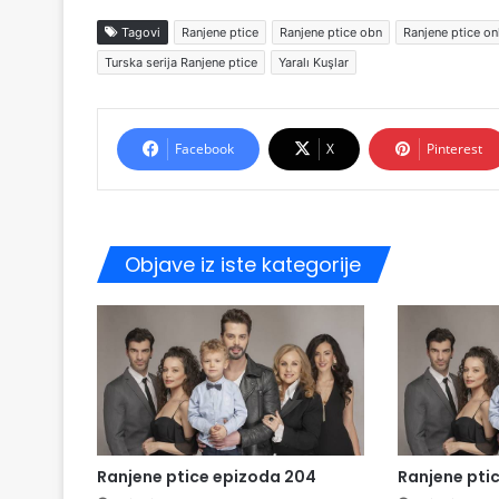
Tagovi
Ranjene ptice
Ranjene ptice obn
Ranjene ptice on
Turska serija Ranjene ptice
Yaralı Kuşlar
Facebook
X
Pinterest
Objave iz iste kategorije
Ranjene ptice epizoda 204
Ranjene pti