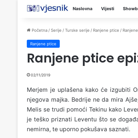
Naslovna
Vijesti
Showb
Početna
/
Serije
/
Turske serije
/
Ranjene ptice
/
Ranjene
Ranjene ptice
Ranjene ptice ep
02/11/2019
Merjem je uplašena kako će izgubiti O
njegova majka. Bedrije ne da mira Ajše,
Melis se trudi pomoći Tekinu kako Leve
je teško priznati Leventu što se događ
nemirna, te uporno pokušava saznati.