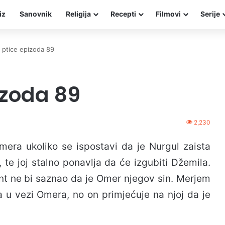
iz
Sanovnik
Religija
Recepti
Filmovi
Serije
 ptice epizoda 89
izoda 89
2,230
mera ukoliko se ispostavi da je Nurgul zaista
 te joj stalno ponavlja da će izgubiti Džemila.
nt ne bi saznao da je Omer njegov sin. Merjem
a u vezi Omera, no on primjećuje na njoj da je