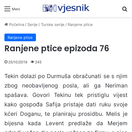
Pr
Meni
Početna
/
Serije
/
Turske serije
/
Ranjene ptice
Ranjene ptice
Ranjene ptice epizoda 76
25/10/2019
245
Tekin dolazi po Durmuša obračunati se s njim
zbog neobavljenog posla, ali ga Neriman
spašava. Govori Tekinu tek pristiglu vijest
kako gospođa Safija pristaje dati ruku svoje
kćeri Doganu, te planiraju prosidbu. Melis je
bijesna kada Levent predlaže da Merjem