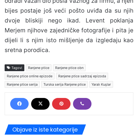
odradi važan dio posla važnog za firmu, a njen
bijes postaje još veći pošto uviđa da su njih
dvoje bliskiji nego ikad. Levent poklanja
Merjem njihove zajedničke fotografije i pita je
dijeli li s njim isto mišljenje da izgledaju kao
sretna porodica.
Tagovi
Ranjene ptice
Ranjene ptice obn
Ranjene ptice online epizode
Ranjene ptice sadrzaj epizoda
Ranjene ptice serija
Turska serija Ranjene ptice
Yaralı Kuşlar
Objave iz iste kategorije