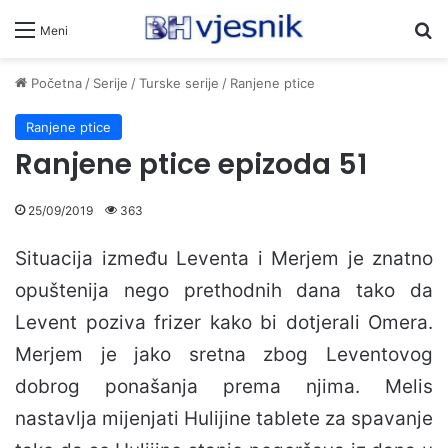
Pr
Meni
Početna
/
Serije
/
Turske serije
/
Ranjene ptice
Ranjene ptice
Ranjene ptice epizoda 51
25/09/2019
363
Situacija između Leventa i Merjem je znatno
opuštenija nego prethodnih dana tako da
Levent poziva frizer kako bi dotjerali Omera.
Merjem je jako sretna zbog Leventovog
dobrog ponašanja prema njima. Melis
nastavlja mijenjati Hulijine tablete za spavanje