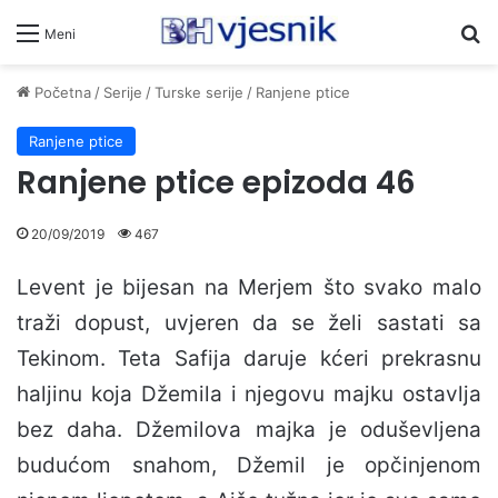
Pr
Meni
Početna
/
Serije
/
Turske serije
/
Ranjene ptice
Ranjene ptice
Ranjene ptice epizoda 46
20/09/2019
467
Levent je bijesan na Merjem što svako malo
traži dopust, uvjeren da se želi sastati sa
Tekinom. Teta Safija daruje kćeri prekrasnu
haljinu koja Džemila i njegovu majku ostavlja
bez daha. Džemilova majka je oduševljena
budućom snahom, Džemil je opčinjenom