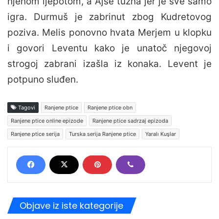
njenom ljepotom, a Ajše tužna jer je sve samo
igra. Durmuš je zabrinut zbog Kudretovog
poziva. Melis ponovno hvata Merjem u klopku
i govori Leventu kako je unatoč njegovoj
strogoj zabrani izašla iz konaka. Levent je
potpuno sluđen.
Tagovi
Ranjene ptice
Ranjene ptice obn
Ranjene ptice online epizode
Ranjene ptice sadrzaj epizoda
Ranjene ptice serija
Turska serija Ranjene ptice
Yaralı Kuşlar
Objave iz iste kategorije