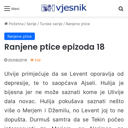
Pr
Meni
Početna
/
Serije
/
Turske serije
/
Ranjene ptice
Ranjene ptice
Ranjene ptice epizoda 18
20/06/2019
558
Ulvije primjećuje da se Levent oporavlja od
depresije, te to saopćava Ajseli. Hulija je
bijesna jer ne može saznati kome je Ulivije
dala novac. Hulija pokušava saznati nešto
više o Merjem i Džemilu, no Levent joj to ne
dopušta. Durmuš samtra da se Tekin počeo