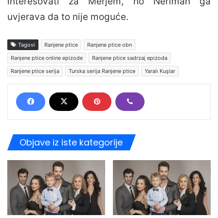
interesovati za Merjem, no Neriman ga
uvjerava da to nije moguće.
Tagovi
Ranjene ptice
Ranjene ptice obn
Ranjene ptice online epizode
Ranjene ptice sadrzaj epizoda
Ranjene ptice serija
Turska serija Ranjene ptice
Yaralı Kuşlar
Objave iz iste kategorije