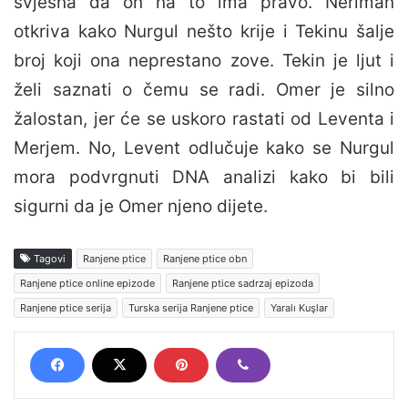
svjesna da on na to ima pravo. Neriman
otkriva kako Nurgul nešto krije i Tekinu šalje
broj koji ona neprestano zove. Tekin je ljut i
želi saznati o čemu se radi. Omer je silno
žalostan, jer će se uskoro rastati od Leventa i
Merjem. No, Levent odlučuje kako se Nurgul
mora podvrgnuti DNA analizi kako bi bili
sigurni da je Omer njeno dijete.
Tagovi
Ranjene ptice
Ranjene ptice obn
Ranjene ptice online epizode
Ranjene ptice sadrzaj epizoda
Ranjene ptice serija
Turska serija Ranjene ptice
Yaralı Kuşlar