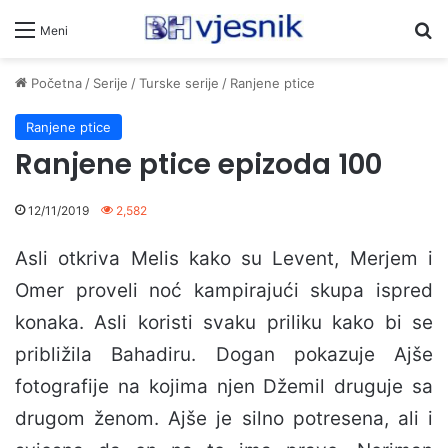
Pr
Meni
Početna
/
Serije
/
Turske serije
/
Ranjene ptice
Ranjene ptice
Ranjene ptice epizoda 100
12/11/2019
2,582
Asli otkriva Melis kako su Levent, Merjem i
Omer proveli noć kampirajući skupa ispred
konaka. Asli koristi svaku priliku kako bi se
približila Bahadiru. Dogan pokazuje Ajše
fotografije na kojima njen Džemil druguje sa
drugom ženom. Ajše je silno potresena, ali i