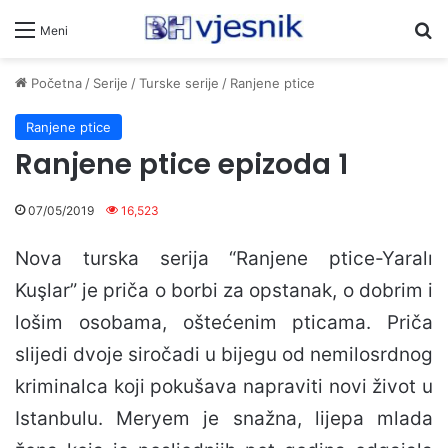
Pr
Meni
Početna
/
Serije
/
Turske serije
/
Ranjene ptice
Ranjene ptice
Ranjene ptice epizoda 1
07/05/2019
16,523
Nova turska serija “Ranjene ptice-Yaralı
Kuşlar” je priča o borbi za opstanak, o dobrim i
lošim osobama, oštećenim pticama. Priča
slijedi dvoje siročadi u bijegu od nemilosrdnog
kriminalca koji pokušava napraviti novi život u
Istanbulu. Meryem je snažna, lijepa mlada