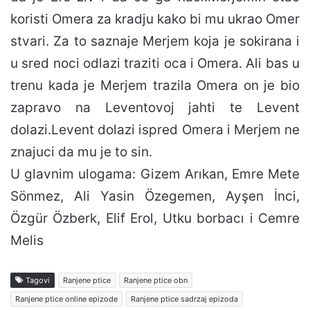
koristi Omera za kradju kako bi mu ukrao Omer
stvari. Za to saznaje Merjem koja je sokirana i
u sred noci odlazi traziti oca i Omera. Ali bas u
trenu kada je Merjem trazila Omera on je bio
zapravo na Leventovoj jahti te Levent
dolazi.Levent dolazi ispred Omera i Merjem ne
znajuci da mu je to sin.
U glavnim ulogama: Gizem Arıkan, Emre Mete
Sönmez, Ali Yasin Özegemen, Ayşen İnci,
Özgür Özberk, Elif Erol, Utku borbacı i Cemre
Melis
Tagovi
Ranjene ptice
Ranjene ptice obn
Ranjene ptice online epizode
Ranjene ptice sadrzaj epizoda