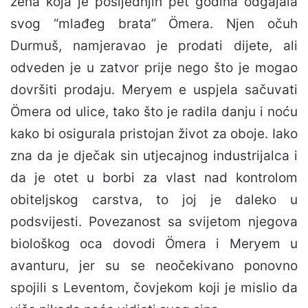
žena koja je posljednjih pet godina odgajala
svog “mlađeg brata” Ömera. Njen očuh
Durmuš, namjeravao je prodati dijete, ali
odveden je u zatvor prije nego što je mogao
dovršiti prodaju. Meryem e uspjela sačuvati
Ömera od ulice, tako što je radila danju i noću
kako bi osigurala pristojan život za oboje. Iako
zna da je dječak sin utjecajnog industrijalca i
da je otet u borbi za vlast nad kontrolom
obiteljskog carstva, to joj je daleko u
podsvijesti. Povezanost sa svijetom njegova
biološkog oca dovodi Ömera i Meryem u
avanturu, jer su se neočekivano ponovno
spojili s Leventom, čovjekom koji je mislio da