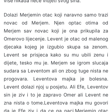
više nikada neće vidjeti svog sina.
Dolazi Merjemin otac koji naravno samo trazi
novac od Merjem. Njen optac otima od
Merjem sav novac koji je ona prikupila za
Omerovo lijecenje. Levent je otac od malenog
djecaka kojeg je izgubio skupa sa zenom.
Levent se prisjeca kako su mu ubili zenu i
dijete, tesko mu je. Merjem se igrom slucaja
sudara sa Leventom ali on zbog tuge nista ne
progovara. Leventova majka je bolesna.
Levent dolazi njoj u posjetu. Ali Efe, Leventov
sin je ziv i to je zapravo Omer ali Levent ne
zna nista o tome.Leventova majka mu govori
da je Efe ziv i da ce ga naci.Merjemin otac