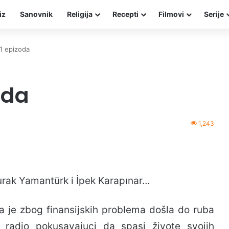
iz
Sanovnik
Religija
Recepti
Filmovi
Serije
11 epizoda
oda
1,243
urak Yamantürk i İpek Karapınar…
ela je zbog finansijskih problema došla do ruba
a radio pokusavajuci da spasi živote svojih