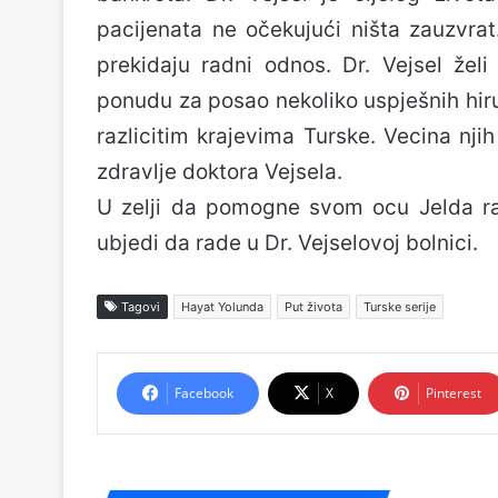
pacijenata ne očekujući ništa zauzvrat.
prekidaju radni odnos. Dr. Vejsel žel
ponudu za posao nekoliko uspješnih hirur
razlicitim krajevima Turske. Vecina nji
zdravlje doktora Vejsela.
U zelji da pomogne svom ocu Jelda ra
ubjedi da rade u Dr. Vejselovoj bolnici.
Tagovi
Hayat Yolunda
Put života
Turske serije
Facebook
X
Pinterest