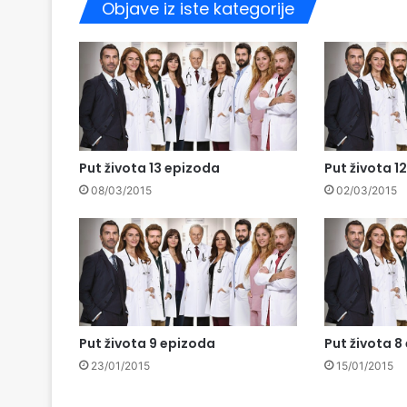
Objave iz iste kategorije
Put života 13 epizoda
Put života 1
08/03/2015
02/03/2015
Put života 9 epizoda
Put života 8
23/01/2015
15/01/2015