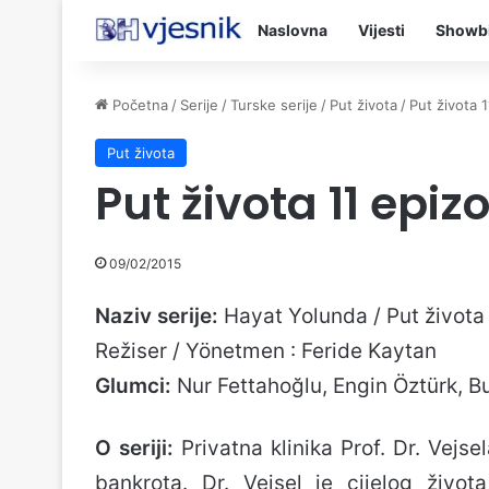
Naslovna
Vijesti
Showb
Početna
/
Serije
/
Turske serije
/
Put života
/
Put života 
Put života
Put života 11 epiz
09/02/2015
Naziv serije:
Hayat Yolunda / Put života
Režiser / Yönetmen : Feride Kaytan
Glumci:
Nur Fettahoğlu, Engin Öztürk, B
O seriji:
Privatna klinika Prof. Dr. Vejs
bankrota. Dr. Vejsel je cijelog život