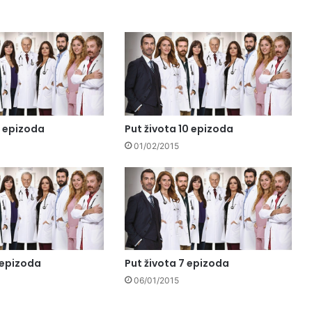
2 epizoda
Put života 10 epizoda
01/02/2015
 epizoda
Put života 7 epizoda
06/01/2015