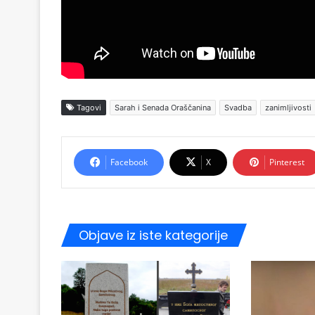
Tagovi
Sarah i Senada Oraščanina
Svadba
zanimljivosti
Facebook
X
Pinterest
Objave iz iste kategorije