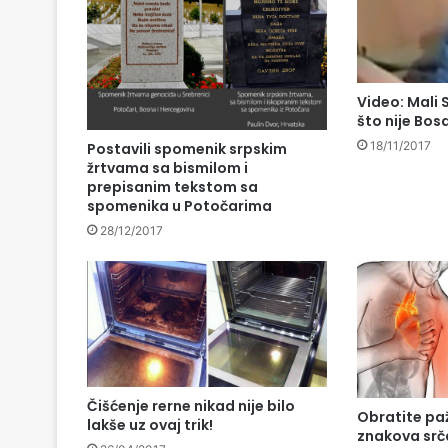
Video: Mali 
što nije Bo
18/11/2017
Postavili spomenik srpskim
žrtvama sa bismilom i
prepisanim tekstom sa
spomenika u Potočarima
28/12/2017
Čišćenje rerne nikad nije bilo
Obratite paž
lakše uz ovaj trik!
znakova sr