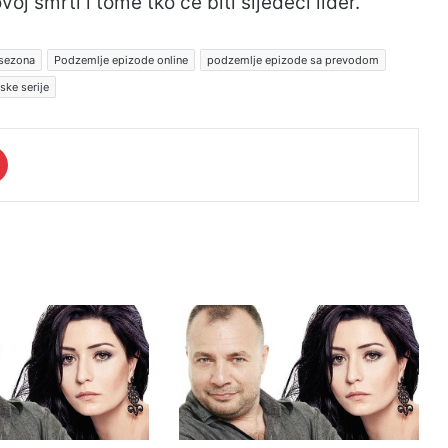
j smrti i tome tko će biti sljedeći lider.
 sezona
Podzemlje epizode online
podzemlje epizode sa prevodom
ske serije