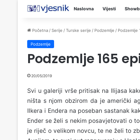
Naslovna
Vijesti
Showb
Početna
/
Serije
/
Turske serije
/
Podzemlje
/
Podzemlje 
Podzemlje
Podzemlje 165 ep
20/05/2019
Svi u galeriji vrše pritisak na Ilijasa k
ništa s njom obzirom da je američki a
Ilkera i Endera na poseban sastanak kak
Ender se želi s nekim posavjetovati o t
je riječ o velikom novcu, te ne želi to z