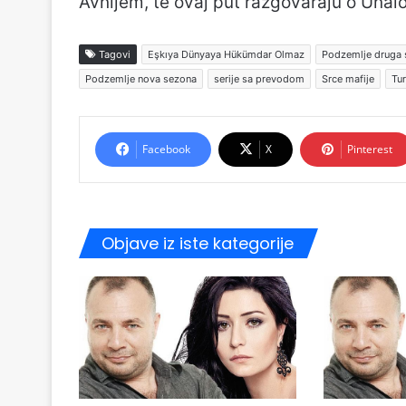
Avnijem, te ovaj put razgovaraju o Unalovo
Tagovi
Eşkıya Dünyaya Hükümdar Olmaz
Podzemlje druga
Podzemlje nova sezona
serije sa prevodom
Srce mafije
Tur
Facebook
X
Pinterest
Objave iz iste kategorije