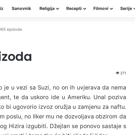
iz
Sanovnik
Religija
Recepti
Filmovi
Serije
165 epizoda
izoda
271
ako je u vezi sa Suzi, no on ih uvjerava da nema
gent, te da uskoro ide u Ameriku. Unal poziva
o bi ugovorio izvoz oružja u zamjenu za naftu.
om poslu, no Ilker mu ne dozvoljava obzirom da
bog Hizira izgubiti. Džejlan se ponovo sastaje s