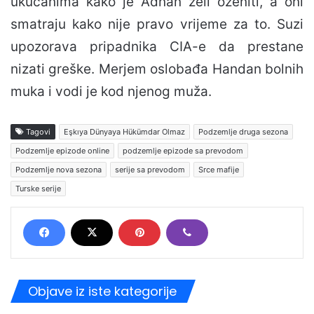
ukućanima kako je Adnan želi oženiti, a oni
smatraju kako nije pravo vrijeme za to. Suzi
upozorava pripadnika CIA-e da prestane
nizati greške. Merjem oslobađa Handan bolnih
muka i vodi je kod njenog muža.
Tagovi
Eşkıya Dünyaya Hükümdar Olmaz
Podzemlje druga sezona
Podzemlje epizode online
podzemlje epizode sa prevodom
Podzemlje nova sezona
serije sa prevodom
Srce mafije
Turske serije
Objave iz iste kategorije