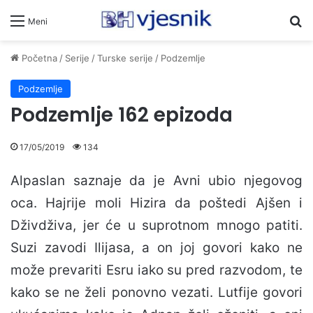
Pr
Meni
Početna
/
Serije
/
Turske serije
/
Podzemlje
Podzemlje
Podzemlje 162 epizoda
17/05/2019
134
Alpaslan saznaje da je Avni ubio njegovog
oca. Hajrije moli Hizira da poštedi Ajšen i
Dživdživa, jer će u suprotnom mnogo patiti.
Suzi zavodi Ilijasa, a on joj govori kako ne
može prevariti Esru iako su pred razvodom, te
kako se ne želi ponovno vezati. Lutfije govori