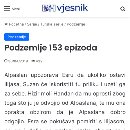
Pr
Meni
Početna
/
Serije
/
Turske serije
/
Podzemlje
Podzemlje
Podzemlje 153 epizoda
30/04/2019
439
Alpaslan upozorava Esru da ukoliko ostavi
Ilijasa, Suzan će iskoristiti tu priliku i uzeti ga
za sebe. Hizir moli Handan da mu oprosti zbog
toga što ju je odvojio od Alpaslana, te mu ona
oprašta obzirom da je Alpaslana dobro
odgojio. Esra se pokušava pomiriti s Ilijasom,