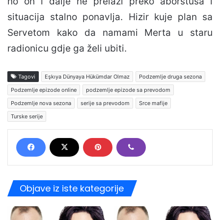
no on i dalje ne prelazi preko aborstusa i
situacija stalno ponavlja. Hizir kuje plan sa
Servetom kako da namami Merta u staru
radionicu gdje ga želi ubiti.
Tagovi
Eşkıya Dünyaya Hükümdar Olmaz
Podzemlje druga sezona
Podzemlje epizode online
podzemlje epizode sa prevodom
Podzemlje nova sezona
serije sa prevodom
Srce mafije
Turske serije
Objave iz iste kategorije