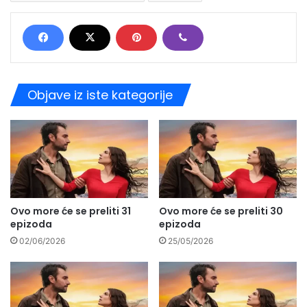
Objave iz iste kategorije
Ovo more će se preliti 31
Ovo more će se preliti 30
epizoda
epizoda
02/06/2026
25/05/2026