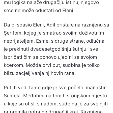
mu logika nalaže drugačiju istinu, njegovo
srce ne može odustati od Eleni.
Da bi spasio Eleni, Adil pristaje na razmjenu sa
Şerifom, kojeg je smatrao svojim doživotnim
neprijateljem. Esme, s druge strane, odlučna
je prekinuti dvadesetgodišnju šutnju i sve
ispričati čim se ponovo ujedini sa svojom
kćerkom. Možda prvi put, sudbina je toliko
blizu zacjeljivanja njihovih rana.
Put ih vodi tamo gdje je sve počelo: manastir
Sümela. Međutim, na tom historijskom mjestu
u koje su otišli s nadom, sudbina je za sve njih
pripremila potpuno drugačiji kraj. Razmjena,