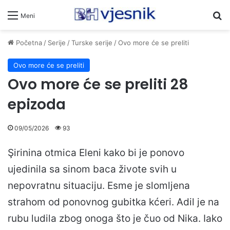
Pr
Meni
Početna
/
Serije
/
Turske serije
/
Ovo more će se preliti
Ovo more će se preliti
Ovo more će se preliti 28
epizoda
09/05/2026
93
Şirinina otmica Eleni kako bi je ponovo
ujedinila sa sinom baca živote svih u
nepovratnu situaciju. Esme je slomljena
strahom od ponovnog gubitka kćeri. Adil je na
rubu ludila zbog onoga što je čuo od Nika. Iako