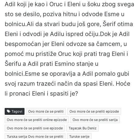
Adil koji je kao i Oruc i Eleni u šoku zbog svega
sto se desilo, poziva hitnu i odvode Esme u
bolnicu.Ali da stvari budu još gore, Šerif otima
Eleni i odvodi je Adilu ispred očiju.Dok je Adil
bespomoćan jer Eleni odvoze sa čamcem, u
pomoć mu pristiže Oruc koji prati trag Eleni i
Šerifu a Adil prati Esmino stanje u
bolnici.Esme se oporavlja a Adil pomalo gubi
svoj razum trazeći način da spasi Eleni. Hoće
li pronaci Eleni i spasiti je?
Tagovi
Ovo more će se preliti
Ovo more će se preliti epizode
Ovo more će se preliti online epizode
Ovo more će se preliti serija
Ovo more će se preliti sve epizode
Taşacak Bu Deniz
Turska serija Ovo more će se preliti
Turske serije