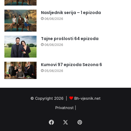
Nasljednik serija – 1 epizoda
06/06/2026
Tajne prošlosti 64 epizoda
06/06/2026
Kumovi 97 epizoda Sezona 6
05/06/2026
© Copyright 2026 |
Bh-vjesnik.net
Privatnost
|
Facebook
X
Pinterest