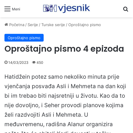
Pr
Meni
Početna
/
Serije
/
Turske serije
/
Oproštajno pismo
Oproštajno pismo
Oproštajno pismo 4 epizoda
14/03/2023
450
Hatidžein potez samo nekoliko minuta prije
vjenčanja posvađa Asli i Mehmeta na dan koji
bi im trebao biti najsretniji u životu. Kao da to
nije dovoljno, i Seher provodi planove kojima
želi razdvojiti Asli i Mehmeta. U
međuvremenu, radišna Alanur organizira