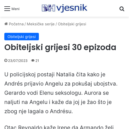
Pr
Meni
Početna
/
Meksičke serije
/
Obiteljski grijesi
Obiteljski grijesi
Obiteljski grijesi 30 epizoda
23/07/2023
21
U policijskoj postaji Natalia čita kako je
Andrés prijavio Angelu za pokušaj ubojstva.
Gerardo vodi Elenu seksologu. Aurora se
naljuti na Angelu i kaže da joj je žao što je
zbog nje lagala o Andrésu.
Otac Reynaldo kaže Irene da Armando želi