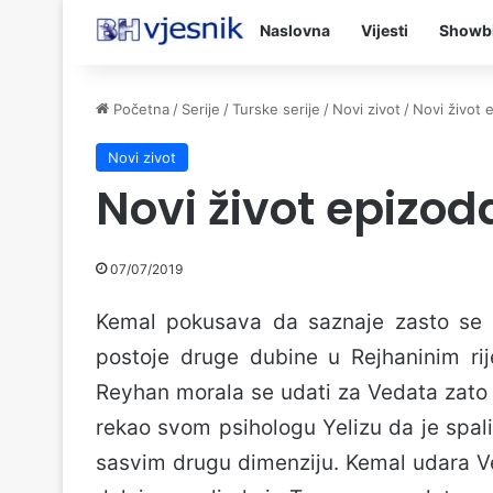
Naslovna
Vijesti
Showb
Početna
/
Serije
/
Turske serije
/
Novi zivot
/
Novi život 
Novi zivot
Novi život epizod
07/07/2019
Kemal pokusava da saznaje zasto se 
postoje druge dubine u Rejhaninim ri
Reyhan morala se udati za Vedata zato 
rekao svom psihologu Yelizu da je spal
sasvim drugu dimenziju. Kemal udara V