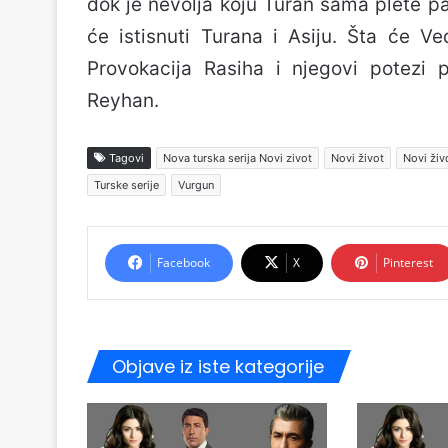
dok je nevolja koju Turan sama plete p
će istisnuti Turana i Asiju. Šta će 
Provokacija Rasiha i njegovi potezi 
Reyhan.
Tagovi
Nova turska serija Novi zivot
Novi život
Novi živ
Turske serije
Vurgun
Facebook
X
Pinterest
Objave iz iste kategorije