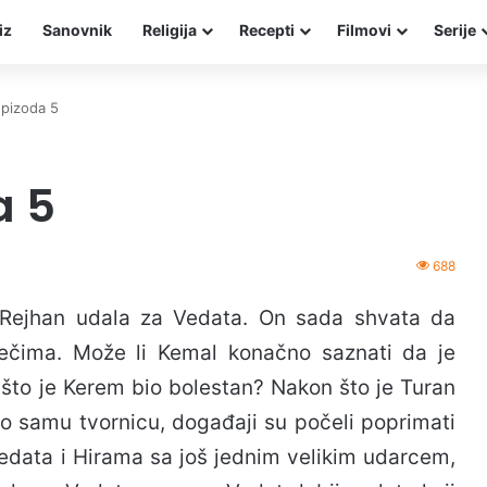
iz
Sanovnik
Religija
Recepti
Filmovi
Serije
epizoda 5
a 5
688
Rejhan udala za Vedata. On sada shvata da
ječima. Može li Kemal konačno saznati da je
što je Kerem bio bolestan? Nakon što je Turan
io samu tvornicu, događaji su počeli poprimati
edata i Hirama sa još jednim velikim udarcem,