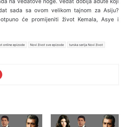
ada na Vedatove noge. Vedat dobija adute koji
Vedat sada sa ovom velikom tajnom za Asiju?
potpuno će promijeniti život Kemala, Asye i
ot online epizode
Novi život sve epizode
turska serija Novi život