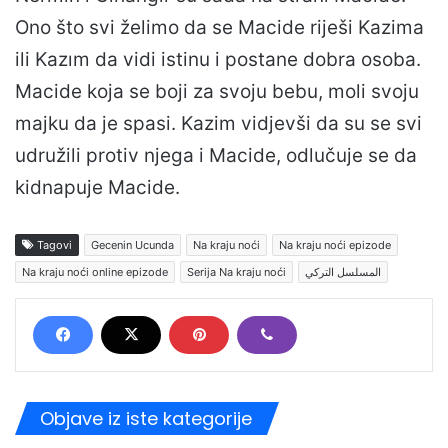
Ono što svi želimo da se Macide riješi Kazima
ili Kazım da vidi istinu i postane dobra osoba.
Macide koja se boji za svoju bebu, moli svoju
majku da je spasi. Kazim vidjevši da su se svi
udružili protiv njega i Macide, odlučuje se da
kidnapuje Macide.
Tagovi
Gecenin Ucunda
Na kraju noći
Na kraju noći epizode
Na kraju noći online epizode
Serija Na kraju noći
المسلسل التركي
Objave iz iste kategorije