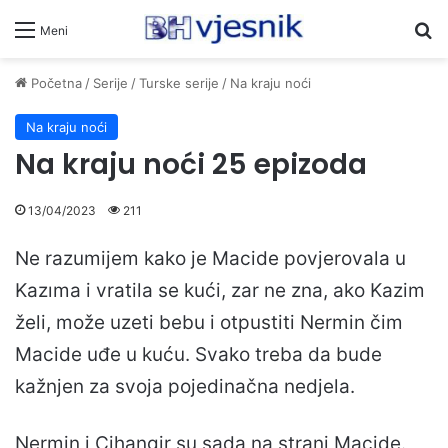
Pr
Meni
Početna
/
Serije
/
Turske serije
/
Na kraju noći
Na kraju noći
Na kraju noći 25 epizoda
13/04/2023
211
Ne razumijem kako je Macide povjerovala u
Kazıma i vratila se kući, zar ne zna, ako Kazim
želi, može uzeti bebu i otpustiti Nermin čim
Macide uđe u kuću. Svako treba da bude
kažnjen za svoja pojedinačna nedjela.
Nermin i Cihangir su sada na strani Macide.