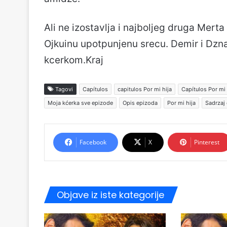
Ali ne izostavlja i najboljeg druga Merta 
Ojkuinu upotpunjenu srecu. Demir i Dzna
kcerkom.Kraj
Tagovi
Capítulos
capitulos Por mi hija
Capítulos Por mi 
Moja kćerka sve epizode
Opis epizoda
Por mi hija
Sadrzaj
Facebook
X
Pinterest
Objave iz iste kategorije