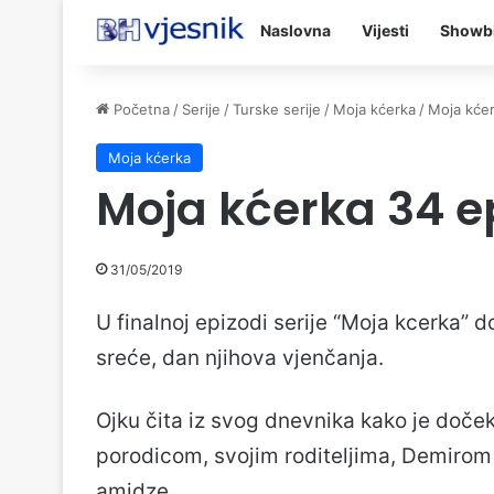
Naslovna
Vijesti
Showb
Početna
/
Serije
/
Turske serije
/
Moja kćerka
/
Moja kće
Moja kćerka
Moja kćerka 34 e
31/05/2019
U finalnoj epizodi serije “Moja kcerka
sreće, dan njihova vjenčanja.
Ojku čita iz svog dnevnika kako je doč
porodicom, svojim roditeljima, Demirom
amidze.