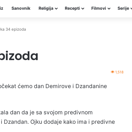
iz
Sanovnik
Religija
Recepti
Filmovi
Serije
rka 34 epizoda
pizoda
1,518
” dočekat ćemo dan Demirove i Dzandanine
ekala dan da je sa svojom predivnom
 i Dzandan. Ojku dodaje kako ima i predivne