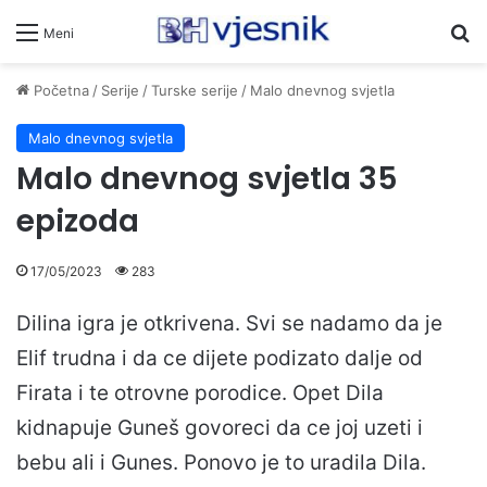
Pr
Meni
Početna
/
Serije
/
Turske serije
/
Malo dnevnog svjetla
Malo dnevnog svjetla
Malo dnevnog svjetla 35
epizoda
17/05/2023
283
Dilina igra je otkrivena. Svi se nadamo da je
Elif trudna i da ce dijete podizato dalje od
Firata i te otrovne porodice. Opet Dila
kidnapuje Guneš govoreci da ce joj uzeti i
bebu ali i Gunes. Ponovo je to uradila Dila.