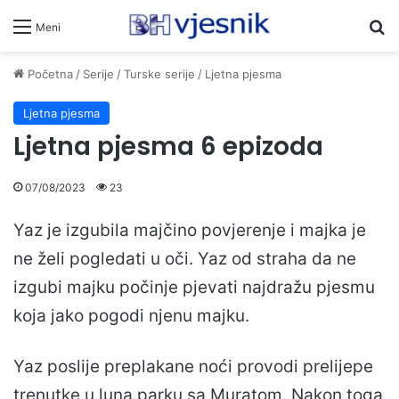
Pr
Meni
Početna
/
Serije
/
Turske serije
/
Ljetna pjesma
Ljetna pjesma
Ljetna pjesma 6 epizoda
07/08/2023
23
Yaz je izgubila majčino povjerenje i majka je
ne želi pogledati u oči. Yaz od straha da ne
izgubi majku počinje pjevati najdražu pjesmu
koja jako pogodi njenu majku.
Yaz poslije preplakane noći provodi prelijepe
trenutke u luna parku sa Muratom. Nakon toga