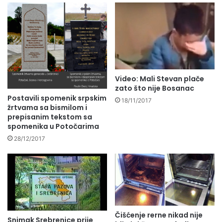
Video: Mali Stevan plače
zato što nije Bosanac
Postavili spomenik srpskim
18/11/2017
žrtvama sa bismilom i
prepisanim tekstom sa
spomenika u Potočarima
28/12/2017
Čišćenje rerne nikad nije
Snimak Srebrenice prije