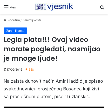
Pr
Meni
Početna
/
Zanimljivosti
Zanimljivosti
Legla plata!!! Ovaj video
morate pogledati, nasmijao
je mnoge ljude!
17/09/2016
658
Na zaista duhovit način Amir Hadžić je opisao
svakodnevnicu prosječnog Bosanca koji živi
sa prosječnom platom, piše “Tuzlanski“…