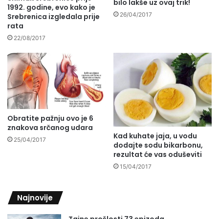
bilo lakše uz ovaj trik!
1992. godine, evo kako je
26/04/2017
Srebrenica izgledala prije
rata
22/08/2017
Obratite pažnju ovo je 6
znakova srčanog udara
Kad kuhate jaja, u vodu
25/04/2017
dodajte sodu bikarbonu,
rezultat će vas oduševiti
15/04/2017
Najnovije
Tajne prošlosti 73 epizoda