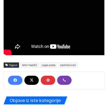
Tagovi
Amir Hadžić
Legla plata
zanimljivosti
Objave iz iste kategorije