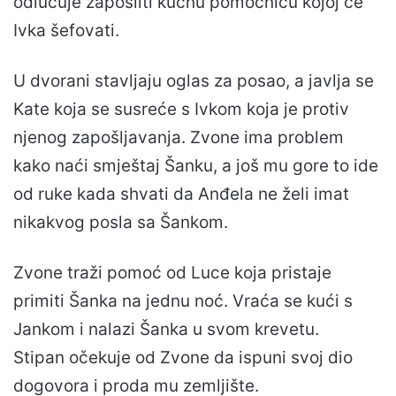
odlučuje zaposliti kućnu pomoćnicu kojoj će
Ivka šefovati.
U dvorani stavljaju oglas za posao, a javlja se
Kate koja se susreće s Ivkom koja je protiv
njenog zapošljavanja. Zvone ima problem
kako naći smještaj Šanku, a još mu gore to ide
od ruke kada shvati da Anđela ne želi imat
nikakvog posla sa Šankom.
Zvone traži pomoć od Luce koja pristaje
primiti Šanka na jednu noć. Vraća se kući s
Jankom i nalazi Šanka u svom krevetu.
Stipan očekuje od Zvone da ispuni svoj dio
dogovora i proda mu zemljište.