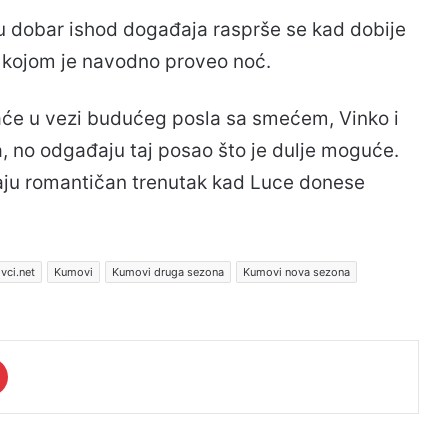
 dobar ishod događaja rasprše se kad dobije
s kojom je navodno proveo noć.
raće u vezi budućeg posla sa smećem, Vinko i
a, no odgađaju taj posao što je dulje moguće.
maju romantičan trenutak kad Luce donese
vci.net
Kumovi
Kumovi druga sezona
Kumovi nova sezona