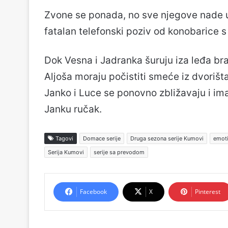
Zvone se ponada, no sve njegove nade u
fatalan telefonski poziv od konobarice 
Dok Vesna i Jadranka šuruju iza leđa b
Aljoša moraju počistiti smeće iz dvorišt
Janko i Luce se ponovno zbližavaju i i
Janku ručak.
Tagovi
Domace serije
Druga sezona serije Kumovi
emoti
Serija Kumovi
serije sa prevodom
Facebook
X
Pinterest