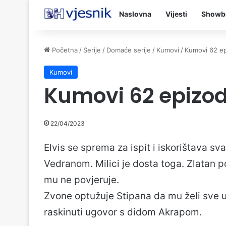
Naslovna
Vijesti
Showb
Početna
/
Serije
/
Domaće serije
/
Kumovi
/
Kumovi 62 e
Kumovi
Kumovi 62 epizod
22/04/2023
Elvis se sprema za ispit i iskorištava sva
Vedranom. Milici je dosta toga. Zlatan 
mu ne povjeruje.
Zvone optužuje Stipana da mu želi sve 
raskinuti ugovor s didom Akrapom.