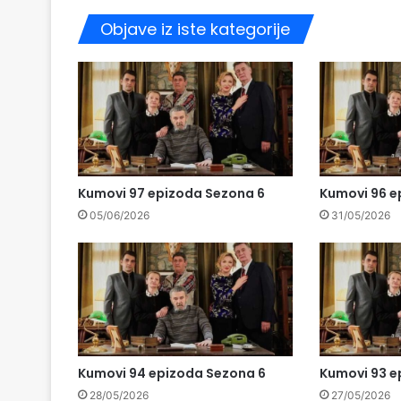
Objave iz iste kategorije
Kumovi 97 epizoda Sezona 6
Kumovi 96 e
05/06/2026
31/05/2026
Kumovi 94 epizoda Sezona 6
Kumovi 93 e
28/05/2026
27/05/2026