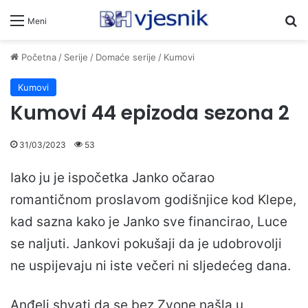
Pr
Meni
Početna
/
Serije
/
Domaće serije
/
Kumovi
Kumovi
Kumovi 44 epizoda sezona 2
31/03/2023
53
Iako ju je ispočetka Janko očarao
romantičnom proslavom godišnjice kod Klepe,
kad sazna kako je Janko sve financirao, Luce
se naljuti. Jankovi pokušaji da je udobrovolji
ne uspijevaju ni iste večeri ni sljedećeg dana.
Anđeli shvati da se bez Zvone našla u