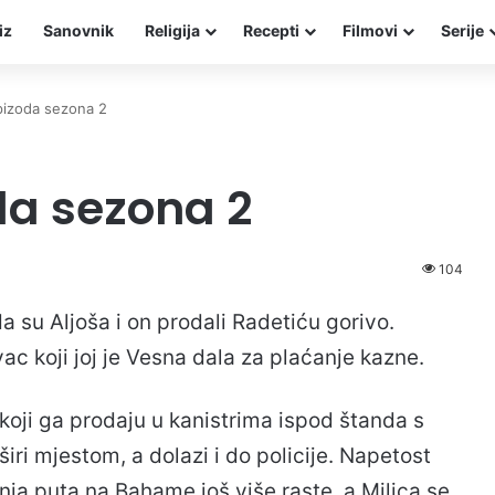
iz
Sanovnik
Religija
Recepti
Filmovi
Serije
pizoda sezona 2
da sezona 2
104
a su Aljoša i on prodali Radetiću gorivo.
c koji joj je Vesna dala za plaćanje kazne.
koji ga prodaju u kanistrima ispod štanda s
iri mjestom, a dolazi i do policije. Napetost
ja puta na Bahame još više raste, a Milica se