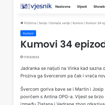
Naslovna
Vijesti
Showb
Početna
/
Serije
/
Domaće serije
/
Kumovi
/
Kumovi 34 e
Kumovi
Kumovi 34 epizo
17/03/2023
Jadranka se naljuti na Vinka kad sazna d
Proziva ga švercerom pa čak i vraća nova
Švercom goriva bave se i Martin i Josip 
povrćem s Antina OPG-a. Vijest se brzo š
između Zlatana i Vedrane zbog otkazivan