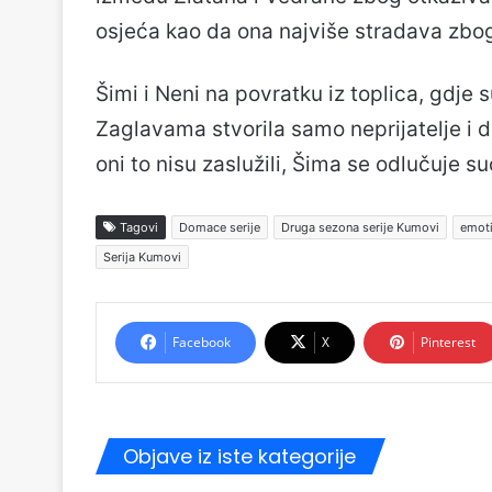
osjeća kao da ona najviše stradava zbo
Šimi i Neni na povratku iz toplica, gdje 
Zaglavama stvorila samo neprijatelje i d
oni to nisu zaslužili, Šima se odlučuje su
Tagovi
Domace serije
Druga sezona serije Kumovi
emoti
Serija Kumovi
Facebook
X
Pinterest
Objave iz iste kategorije