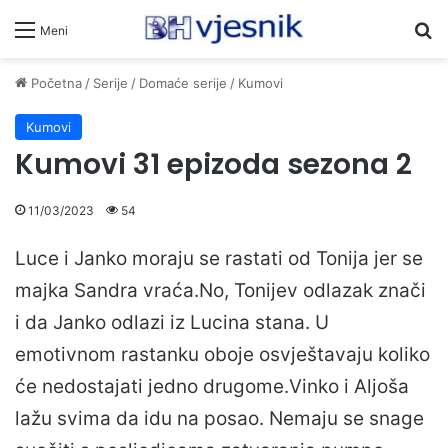
Pr
Meni
Početna
/
Serije
/
Domaće serije
/
Kumovi
Kumovi
Kumovi 31 epizoda sezona 2
11/03/2023
54
Luce i Janko moraju se rastati od Tonija jer se
majka Sandra vraća.No, Tonijev odlazak znači
i da Janko odlazi iz Lucina stana. U
emotivnom rastanku oboje osvještavaju koliko
će nedostajati jedno drugome.Vinko i Aljoša
lažu svima da idu na posao. Nemaju se snage