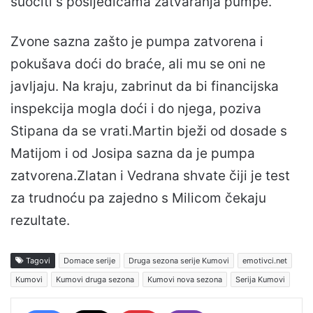
suočiti s posljedicama zatvaranja pumpe.
Zvone sazna zašto je pumpa zatvorena i
pokušava doći do braće, ali mu se oni ne
javljaju. Na kraju, zabrinut da bi financijska
inspekcija mogla doći i do njega, poziva
Stipana da se vrati.Martin bježi od dosade s
Matijom i od Josipa sazna da je pumpa
zatvorena.Zlatan i Vedrana shvate čiji je test
za trudnoću pa zajedno s Milicom čekaju
rezultate.
Tagovi
Domace serije
Druga sezona serije Kumovi
emotivci.net
Kumovi
Kumovi druga sezona
Kumovi nova sezona
Serija Kumovi