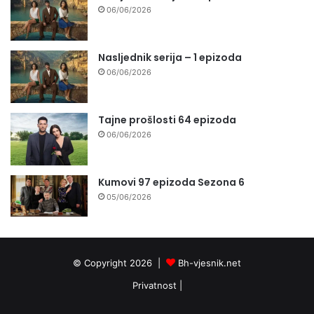
06/06/2026
Nasljednik serija – 1 epizoda
06/06/2026
Tajne prošlosti 64 epizoda
06/06/2026
Kumovi 97 epizoda Sezona 6
05/06/2026
© Copyright 2026 |
Bh-vjesnik.net
Privatnost
|