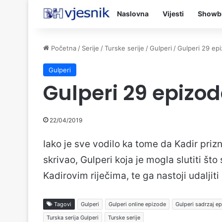
Naslovna
Vijesti
Showb
Početna
/
Serije
/
Turske serije
/
Gulperi
/
Gulperi 29 ep
Gulperi
Gulperi 29 epizo
22/04/2019
Iako je sve vodilo ka tome da Kadir priz
skrivao, Gulperi koja je mogla slutiti št
Kadirovim riječima, te ga nastoji udaljiti
Tagovi
Gulperi
Gulperi online epizode
Gulperi sadrzaj e
Turska serija Gulperi
Turske serije