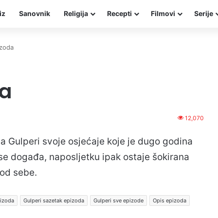
iz
Sanovnik
Religija
Recepti
Filmovi
Serije
izoda
da
12,070
na Gulperi svoje osjećaje koje je dugo godina
o se događa, naposljetku ipak ostaje šokirana
 od sebe.
pizoda
Gulperi sazetak epizoda
Gulperi sve epizode
Opis epizoda