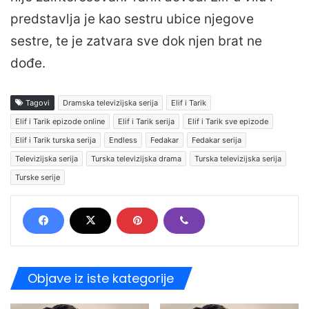
predstavlja je kao sestru ubice njegove
sestre, te je zatvara sve dok njen brat ne
dođe.
Tagovi
Dramska televizijska serija
Elif i Tarik
Elif i Tarik epizode online
Elif i Tarik serija
Elif i Tarik sve epizode
Elif i Tarik turska serija
Endless
Fedakar
Fedakar serija
Televizijska serija
Turska televizijska drama
Turska televizijska serija
Turske serije
Objave iz iste kategorije