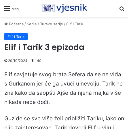
Pr
Meni
Početna
/
Serije
/
Turske serije
/
Elif i Tarik
Elif i Tarik
Elif i Tarik 3 epizoda
20/10/2024
140
Elif savjetuje svog brata Sefera da se ne viđa
s Gurkanom jer će ga uvući u nevolju. Tarik ne
zna kako da saopšti Ajše da njena majka više
nikada neće doći.
Guzide se sve više želi približiti Tariku, iako on
nije zainteresovan. Tarik dovodi Elif u vilu i