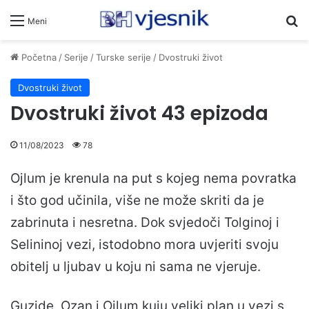
Pr
Meni
Početna
/
Serije
/
Turske serije
/
Dvostruki život
Dvostruki život
Dvostruki život 43 epizoda
11/08/2023
78
Ojlum je krenula na put s kojeg nema povratka
i što god učinila, više ne može skriti da je
zabrinuta i nesretna. Dok svjedoči Tolginoj i
Selininoj vezi, istodobno mora uvjeriti svoju
obitelj u ljubav u koju ni sama ne vjeruje.
Guzide, Ozan i Ojlum kuju veliki plan u vezi s