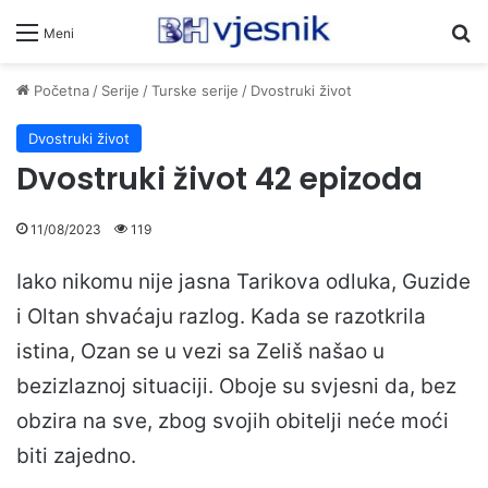
Pr
Meni
Početna
/
Serije
/
Turske serije
/
Dvostruki život
Dvostruki život
Dvostruki život 42 epizoda
11/08/2023
119
Iako nikomu nije jasna Tarikova odluka, Guzide
i Oltan shvaćaju razlog. Kada se razotkrila
istina, Ozan se u vezi sa Zeliš našao u
bezizlaznoj situaciji. Oboje su svjesni da, bez
obzira na sve, zbog svojih obitelji neće moći
biti zajedno.