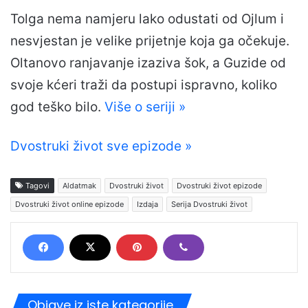
Tolga nema namjeru lako odustati od Ojlum i
nesvjestan je velike prijetnje koja ga očekuje.
Oltanovo ranjavanje izaziva šok, a Guzide od
svoje kćeri traži da postupi ispravno, koliko
god teško bilo.
Više o seriji »
Dvostruki život sve epizode »
Tagovi
Aldatmak
Dvostruki život
Dvostruki život epizode
Dvostruki život online epizode
Izdaja
Serija Dvostruki život
Objave iz iste kategorije