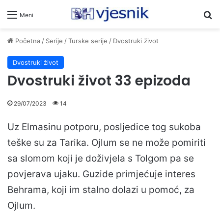
Pr
Meni
Početna
/
Serije
/
Turske serije
/
Dvostruki život
Dvostruki život
Dvostruki život 33 epizoda
29/07/2023
14
Uz Elmasinu potporu, posljedice tog sukoba
teške su za Tarika. Ojlum se ne može pomiriti
sa slomom koji je doživjela s Tolgom pa se
povjerava ujaku. Guzide primjećuje interes
Behrama, koji im stalno dolazi u pomoć, za
Ojlum.