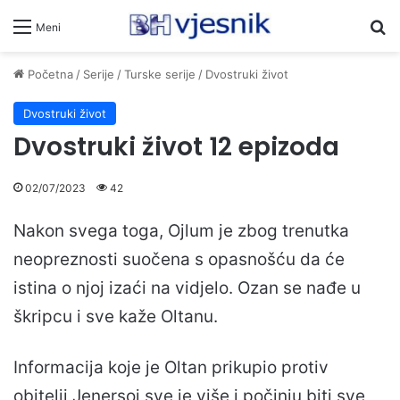
Pr
Meni
Početna
/
Serije
/
Turske serije
/
Dvostruki život
Dvostruki život
Dvostruki život 12 epizoda
02/07/2023
42
Nakon svega toga, Ojlum je zbog trenutka
neopreznosti suočena s opasnošću da će
istina o njoj izaći na vidjelo. Ozan se nađe u
škripcu i sve kaže Oltanu.
Informacija koje je Oltan prikupio protiv
obitelji Jenersoj sve je više i počinju biti sve