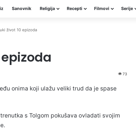
iz
Sanovnik
Religija
Recepti
Filmovi
Serije
uki život 10 epizoda
0 epizoda
73
đu onima koji ulažu veliki trud da je spase
 trenutka s Tolgom pokušava ovladati svojim
e.