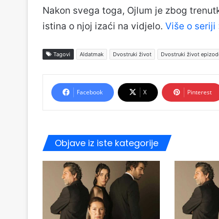
Nakon svega toga, Ojlum je zbog trenu
istina o njoj izaći na vidjelo.
Više o seriji
Tagovi
Aldatmak
Dvostruki život
Dvostruki život epizod
Facebook
X
Pinterest
Objave iz iste kategorije