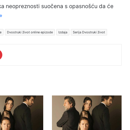
tka neopreznosti suočena s opasnošću da će
 »
e
Dvostruki život online epizode
Izdaja
Serija Dvostruki život