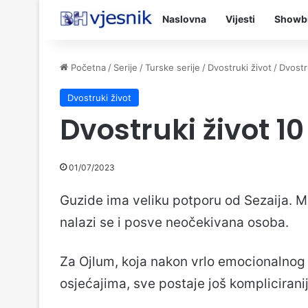
Naslovna
Vijesti
Showb
Početna
/
Serije
/
Turske serije
/
Dvostruki život
/
Dvostr
Dvostruki život
Dvostruki život 1
01/07/2023
Guzide ima veliku potporu od Sezaija. Me
nalazi se i posve neočekivana osoba.
Za Ojlum, koja nakon vrlo emocionalnog
osjećajima, sve postaje još kompliciranij